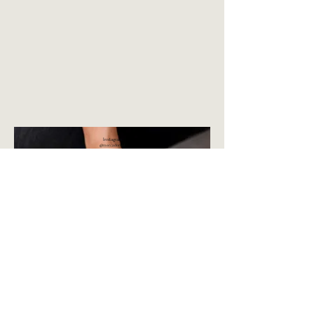
Instagram
@mercadorcaf
e